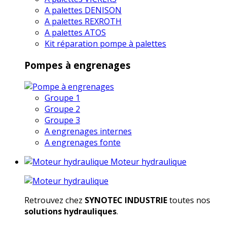
A palettes DENISON
A palettes REXROTH
A palettes ATOS
Kit réparation pompe à palettes
Pompes à engrenages
Groupe 1
Groupe 2
Groupe 3
A engrenages internes
A engrenages fonte
Moteur hydraulique
Retrouvez chez
SYNOTEC INDUSTRIE
toutes nos
solutions hydrauliques
.