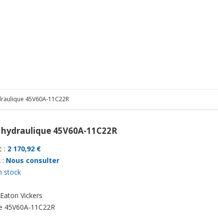
raulique 45V60A-11C22R
hydraulique 45V60A-11C22R
 :
2 170,92 €
 :
Nous consulter
n stock
Eaton Vickers
e
45V60A-11C22R