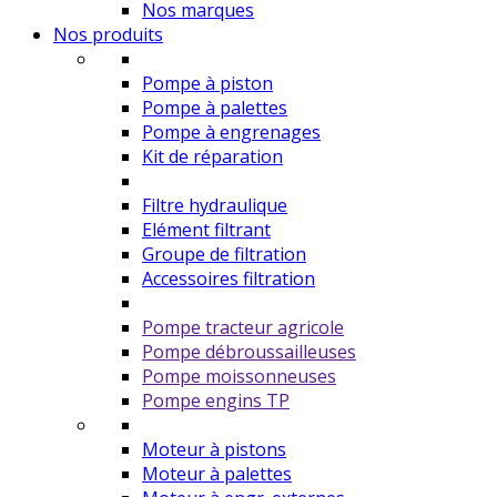
Nos marques
Nos produits
Pompe à piston
Pompe à palettes
Pompe à engrenages
Kit de réparation
Filtre hydraulique
Elément filtrant
Groupe de filtration
Accessoires filtration
Pompe tracteur agricole
Pompe débroussailleuses
Pompe moissonneuses
Pompe engins TP
Moteur à pistons
Moteur à palettes