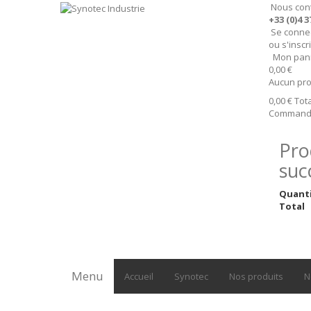
Nous con
+33 (0)4 3
Se conne
ou s'inscr
Mon pan
0,00 €
Aucun pro
0,00 €
Tota
Command
Pro
suc
Quant
Total
Menu
Accueil
Synotec
Nos produits
N