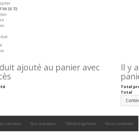
tacter
7 56 25 72
cter
ire
ier
duit
l
er
duit ajouté au panier avec
Il y
cès
pani
ité
Total pr
Total
Contin
os services
Nos marques
Télechargement
Nous contacter