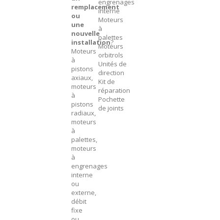
engrenages
remplacement
interne
ou
Moteurs
une
à
nouvelle
palettes
installation
?
Moteurs
Moteurs
orbitrols
à
Unités de
pistons
direction
axiaux,
Kit de
moteurs
réparation
à
Pochette
pistons
de joints
radiaux,
moteurs
à
palettes,
moteurs
à
engrenages
interne
ou
externe,
débit
fixe
ou