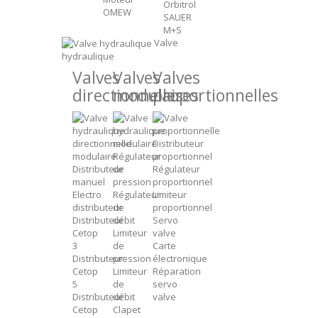
Orbitrol
OMEW
SAUER
M+S
Valve
hydraulique
Valves
Valves
Valves
directionnelles
modulaires
proportionnelles
Distributeur
Régulateur
proportionnel
Distributeur
de
Régulateur
manuel
pression
proportionnel
Electro
Régulateur
Limiteur
distributeur
de
proportionnel
Distributeur
débit
Servo
Cetop
Limiteur
valve
3
de
Carte
Distributeur
pression
électronique
Cetop
Limiteur
Réparation
5
de
servo
Distributeur
débit
valve
Cetop
Clapet