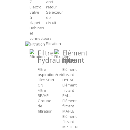
7
anti
Electro
retour
valve
Sélecteur
à
de
clapet
circuit
Bobines
et
connecteurs
Filtration
Filtre
Elément
hydraulique
filtrant
Filtre
Elément
aspiration/retour
filtrant
Filre SPIN
HYDAC
ON
Elément
Filtre
filtrant
BP/HP
PALL
Groupe
Elément
de
filtrant
filtration
MAHLE
Elément
filtrant
MP FILTRI