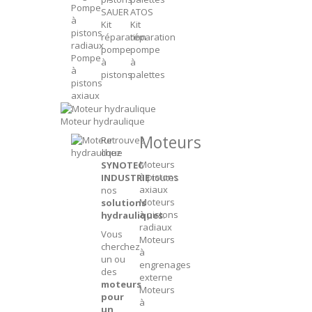
Pompe
SAUER
ATOS
à
Kit
Kit
pistons
réparation
réparation
radiaux
pompe
pompe
Pompe
à
à
à
pistons
palettes
pistons
axiaux
Moteur hydraulique
Moteurs
Retrouvez
chez
Moteurs
SYNOTEC
à pistons
INDUSTRIE
toutes
axiaux
nos
Moteurs
solutions
à pistons
hydrauliques
.
radiaux
Vous
Moteurs
cherchez
à
un ou
engrenages
des
externe
moteurs
Moteurs
pour
à
un