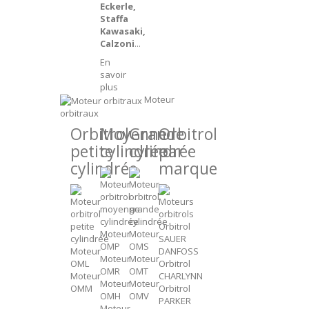
Eckerle,
Staffa
Kawasaki,
Calzoni
...
En
savoir
plus
Moteur
orbitraux
Orbitrol
Moyenne
Grande
Orbitrol
petite
cylindrée
cylindrée
par
cylindrée
marque
Orbitrol
Moteur
Moteur
SAUER
OMP
OMS
Moteur
DANFOSS
Moteur
Moteur
OML
Orbitrol
OMR
OMT
Moteur
CHARLYNN
Moteur
Moteur
OMM
Orbitrol
OMH
OMV
PARKER
Moteur