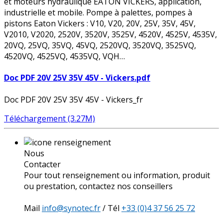
et moteurs hydraulique EATON VICKERS, application,
industrielle et mobile. Pompe à palettes, pompes à
pistons Eaton Vickers : V10, V20, 20V, 25V, 35V, 45V,
V2010, V2020, 2520V, 3520V, 3525V, 4520V, 4525V, 4535V,
20VQ, 25VQ, 35VQ, 45VQ, 2520VQ, 3520VQ, 3525VQ,
4520VQ, 4525VQ, 4535VQ, VQH…
Doc PDF 20V 25V 35V 45V - Vickers.pdf
Doc PDF 20V 25V 35V 45V - Vickers_fr
Téléchargement (3.27M)
Nous
Contacter
Pour tout renseignement ou information, produit
ou prestation, contactez nos conseillers
Mail
info@synotec.fr
/ Tél
+33 (0)4 37 56 25 72