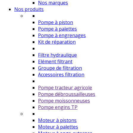
Nos marques
Nos produits
Pompe à piston
Pompe à palettes
Pompe à engrenages
Kit de réparation
Filtre hydraulique
Elément filtrant
Groupe de filtration
Accessoires filtration
Pompe tracteur agricole
Pompe débroussailleuses
Pompe moissonneuses
Pompe engins TP
Moteur à pistons
Moteur à palettes