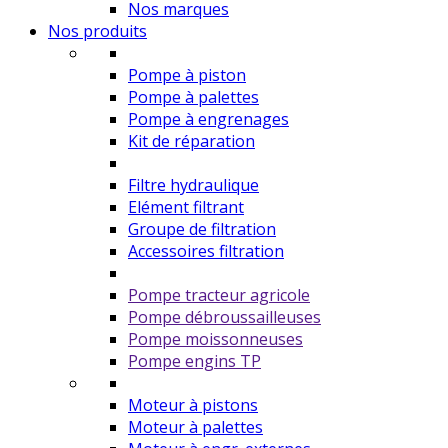
Nos marques
Nos produits
Pompe à piston
Pompe à palettes
Pompe à engrenages
Kit de réparation
Filtre hydraulique
Elément filtrant
Groupe de filtration
Accessoires filtration
Pompe tracteur agricole
Pompe débroussailleuses
Pompe moissonneuses
Pompe engins TP
Moteur à pistons
Moteur à palettes