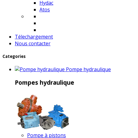
Hydac
Atos
Télechargement
Nous contacter
Categories
Pompe hydraulique
Pompes hydraulique
Pompe à pistons