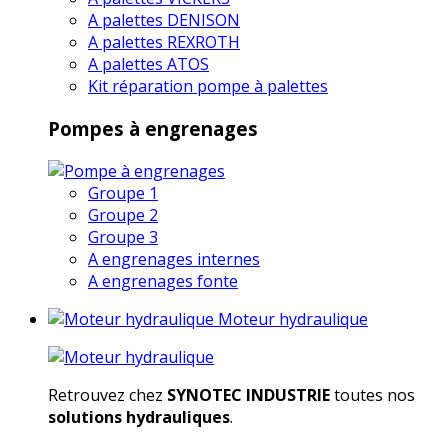
A palettes DENISON
A palettes REXROTH
A palettes ATOS
Kit réparation pompe à palettes
Pompes à engrenages
Groupe 1
Groupe 2
Groupe 3
A engrenages internes
A engrenages fonte
Moteur hydraulique
Retrouvez chez
SYNOTEC INDUSTRIE
toutes nos
solutions hydrauliques
.