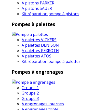
A pistons PARKER
A pistons SAUER
Kit réparation pompe à pistons
Pompes à palettes
A palettes VICKERS
A palettes DENISON
A palettes REXROTH
A palettes ATOS
Kit réparation pompe à palettes
Pompes à engrenages
Groupe 1
Groupe 2
Groupe 3
A engrenages internes
A engrenages fonte