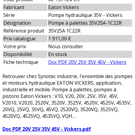
Fabricant
Eaton Vickers
Série
Pompe hydraulique 35V - Vickers
Désignation
Pompe à palettes 35V25A-1C22R
Référence produit
35V25A 1C22R
Prix catalogue
1 911,00 €
Votre prix
Nous consulter
Disponibilité
En stock
Fiche technique
Doc PDF 20V 25V 35V 45V - Vickers
Retrouver chez Synotec industrie, l'ensemble des pompes
et moteurs hydraulique EATON VICKERS, application,
industrielle et mobile. Pompe à palettes, pompes à
pistons Eaton Vickers : V10, V20, 20V, 25V, 35V, 45V,
V2010, V2020, 2520V, 3520V, 3525V, 4520V, 4525V, 4535V,
20VQ, 25VQ, 35VQ, 45VQ, 2520VQ, 3520VQ, 3525VQ,
4520VQ, 4525VQ, 4535VQ, VQH…
Doc PDF 20V 25V 35V 45V - Vickers.pdf