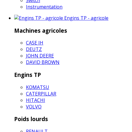
Switch
Instrumentation
Engins TP - agricole
Machines agricoles
CASE IH
DEUTZ
JOHN DEERE
DAVID BROWN
Engins TP
KOMATSU
CATERPILLAR
HITACHI
VOLVO
Poids lourds
RENAULT