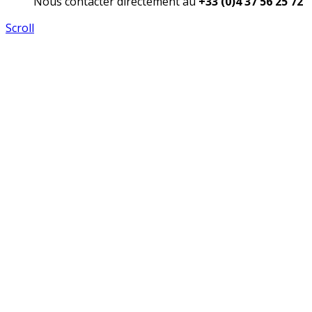
Nous contacter directement au
+33 (0)4 37 56 25 72
Scroll