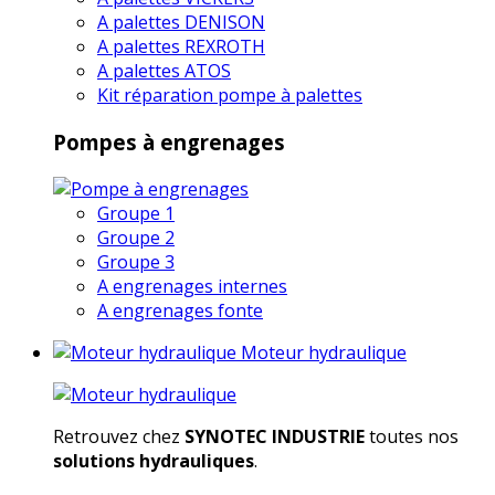
A palettes DENISON
A palettes REXROTH
A palettes ATOS
Kit réparation pompe à palettes
Pompes à engrenages
Groupe 1
Groupe 2
Groupe 3
A engrenages internes
A engrenages fonte
Moteur hydraulique
Retrouvez chez
SYNOTEC INDUSTRIE
toutes nos
solutions hydrauliques
.