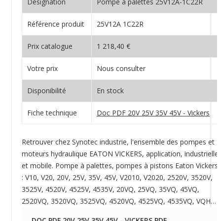
Désignation
Pompe à palettes 25V12A-1C22R
Référence produit
25V12A 1C22R
Prix catalogue
1 218,40 €
Votre prix
Nous consulter
Disponibilité
En stock
Fiche technique
Doc PDF 20V 25V 35V 45V - Vickers
Retrouver chez Synotec industrie, l'ensemble des pompes et
moteurs hydraulique EATON VICKERS, application, industrielle
et mobile. Pompe à palettes, pompes à pistons Eaton Vickers
: V10, V20, 20V, 25V, 35V, 45V, V2010, V2020, 2520V, 3520V,
3525V, 4520V, 4525V, 4535V, 20VQ, 25VQ, 35VQ, 45VQ,
2520VQ, 3520VQ, 3525VQ, 4520VQ, 4525VQ, 4535VQ, VQH…
DOC PDF 20V 25V 35V 45V - VICKERS.PDF