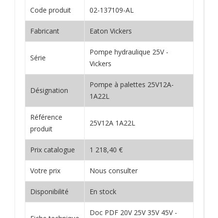
Code produit
02-137109-AL
Fabricant
Eaton Vickers
Pompe hydraulique 25V -
Série
Vickers
Pompe à palettes 25V12A-
Désignation
1A22L
Référence
25V12A 1A22L
produit
Prix catalogue
1 218,40 €
Votre prix
Nous consulter
Disponibilité
En stock
Doc PDF 20V 25V 35V 45V -