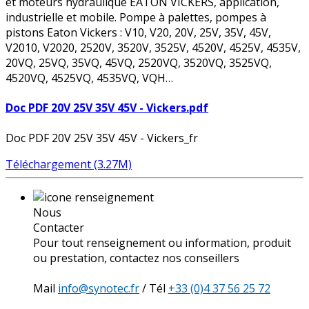
et moteurs hydraulique EATON VICKERS, application,
industrielle et mobile. Pompe à palettes, pompes à
pistons Eaton Vickers : V10, V20, 20V, 25V, 35V, 45V,
V2010, V2020, 2520V, 3520V, 3525V, 4520V, 4525V, 4535V,
20VQ, 25VQ, 35VQ, 45VQ, 2520VQ, 3520VQ, 3525VQ,
4520VQ, 4525VQ, 4535VQ, VQH…
Doc PDF 20V 25V 35V 45V - Vickers.pdf
Doc PDF 20V 25V 35V 45V - Vickers_fr
Téléchargement (3.27M)
Nous
Contacter
Pour tout renseignement ou information, produit
ou prestation, contactez nos conseillers
Mail
info@synotec.fr
/ Tél
+33 (0)4 37 56 25 72