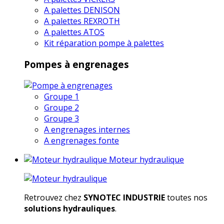
A palettes DENISON
A palettes REXROTH
A palettes ATOS
Kit réparation pompe à palettes
Pompes à engrenages
Groupe 1
Groupe 2
Groupe 3
A engrenages internes
A engrenages fonte
Moteur hydraulique
Retrouvez chez
SYNOTEC INDUSTRIE
toutes nos
solutions hydrauliques
.