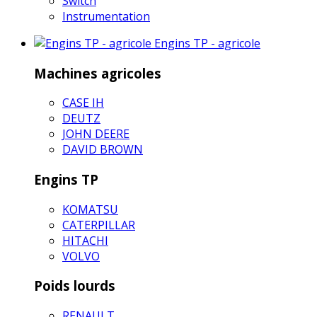
Switch
Instrumentation
Engins TP - agricole
Machines agricoles
CASE IH
DEUTZ
JOHN DEERE
DAVID BROWN
Engins TP
KOMATSU
CATERPILLAR
HITACHI
VOLVO
Poids lourds
RENAULT