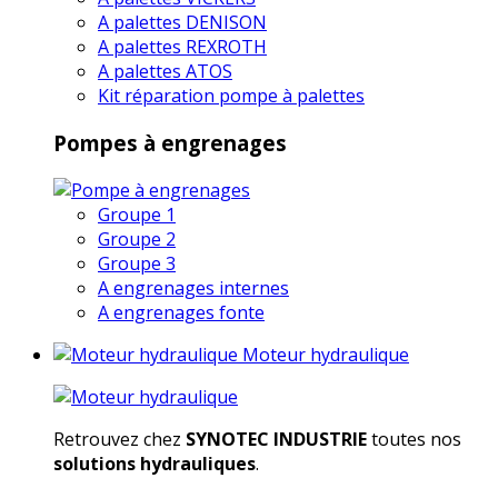
A palettes DENISON
A palettes REXROTH
A palettes ATOS
Kit réparation pompe à palettes
Pompes à engrenages
Groupe 1
Groupe 2
Groupe 3
A engrenages internes
A engrenages fonte
Moteur hydraulique
Retrouvez chez
SYNOTEC INDUSTRIE
toutes nos
solutions hydrauliques
.