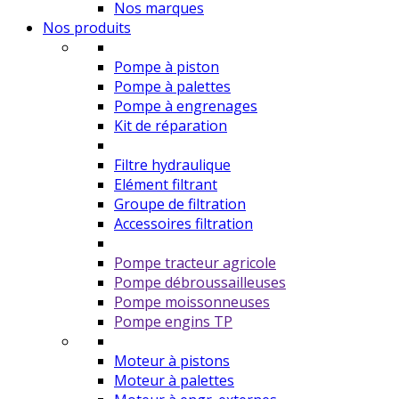
Nos marques
Nos produits
Pompe à piston
Pompe à palettes
Pompe à engrenages
Kit de réparation
Filtre hydraulique
Elément filtrant
Groupe de filtration
Accessoires filtration
Pompe tracteur agricole
Pompe débroussailleuses
Pompe moissonneuses
Pompe engins TP
Moteur à pistons
Moteur à palettes