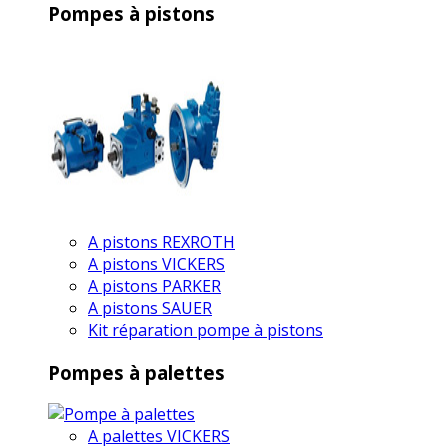
Pompes à pistons
A pistons REXROTH
A pistons VICKERS
A pistons PARKER
A pistons SAUER
Kit réparation pompe à pistons
Pompes à palettes
A palettes VICKERS