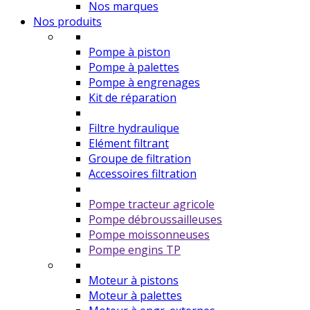
Nos marques
Nos produits
Pompe à piston
Pompe à palettes
Pompe à engrenages
Kit de réparation
Filtre hydraulique
Elément filtrant
Groupe de filtration
Accessoires filtration
Pompe tracteur agricole
Pompe débroussailleuses
Pompe moissonneuses
Pompe engins TP
Moteur à pistons
Moteur à palettes