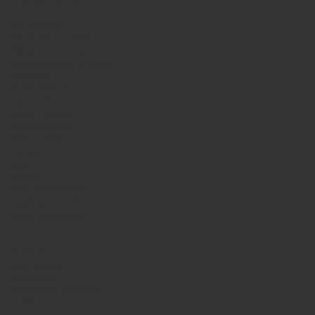
REPARATION
Réparation pompe
Réparation moteur
Réparation servo-valve
MARQUES
Bosch Rexroth
Eaton Vickers
Sauer Danfoss
Parker Denison
Hydro Leduc
Casappa
Atos
Hydac
TELECHARGEMENT
Catalogues / pdf
Fiches techniques
SUPPORT
Mon compte
Liens utiles
Abécédaire marques
CONTACT