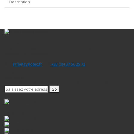
Description
Nous
Contacter
Pour tout renseignement ou information, produit ou prestation,
contactez nos conseillers
Mail
info@synotec.fr
/ Tél
+33 (0)4 37 56 25 72
Notre
Newsletter
Soyez informé des dernières nouveautés et des promotions
Go
Nos
Partenaires