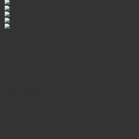
INFORMATION
Qui sommes-nous?
Nos offres
Nos produits
Nos marques
Secteurs
PRODUITS
Pompes hydrauliques
Moteurs hydrauliques
Valves hydrauliques
Vérins hydrauliques
Filtres hydrauliques
Accu hydraulique
Pneumatique
Electrique
SERVICES
Maintenance et réparation
Etude et réalisation
Echange standard