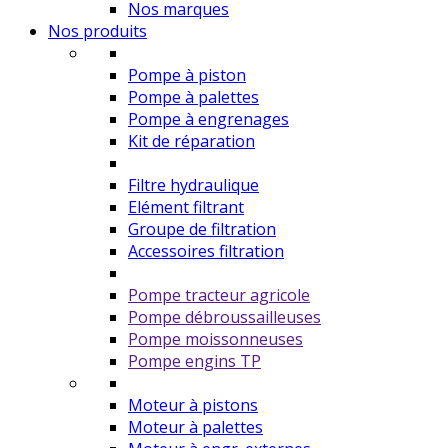
Nos marques
Nos produits
Pompe à piston
Pompe à palettes
Pompe à engrenages
Kit de réparation
Filtre hydraulique
Elément filtrant
Groupe de filtration
Accessoires filtration
Pompe tracteur agricole
Pompe débroussailleuses
Pompe moissonneuses
Pompe engins TP
Moteur à pistons
Moteur à palettes