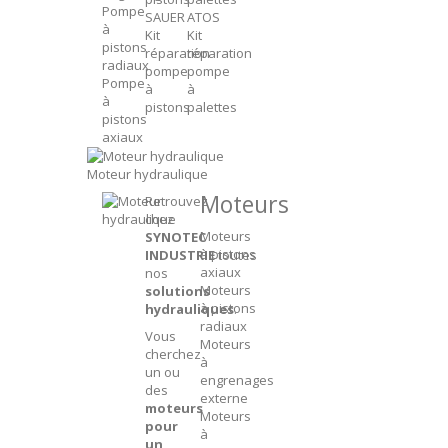
Pompe
SAUER
ATOS
à
Kit
Kit
pistons
réparation
réparation
radiaux
pompe
pompe
Pompe
à
à
à
pistons
palettes
pistons
axiaux
Moteur hydraulique
Moteurs
Retrouvez
chez
Moteurs
SYNOTEC
à pistons
INDUSTRIE
toutes
axiaux
nos
Moteurs
solutions
à pistons
hydrauliques
.
radiaux
Vous
Moteurs
cherchez
à
un ou
engrenages
des
externe
moteurs
Moteurs
pour
à
un