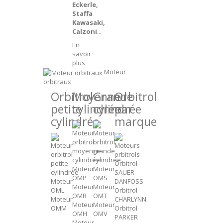
Eckerle,
Staffa
Kawasaki,
Calzoni
...
En
savoir
plus
Moteur
orbitraux
Orbitrol
Moyenne
Grande
Orbitrol
petite
cylindrée
cylindrée
par
cylindrée
marque
Orbitrol
Moteur
Moteur
SAUER
OMP
OMS
Moteur
DANFOSS
Moteur
Moteur
OML
Orbitrol
OMR
OMT
Moteur
CHARLYNN
Moteur
Moteur
OMM
Orbitrol
OMH
OMV
PARKER
Moteur