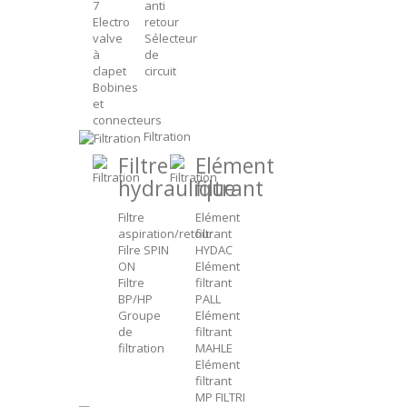
7
anti
Electro
retour
valve
Sélecteur
à
de
clapet
circuit
Bobines
et
connecteurs
Filtration
Filtre
Elément
hydraulique
filtrant
Filtre
Elément
aspiration/retour
filtrant
Filre SPIN
HYDAC
ON
Elément
Filtre
filtrant
BP/HP
PALL
Groupe
Elément
de
filtrant
filtration
MAHLE
Elément
filtrant
MP FILTRI