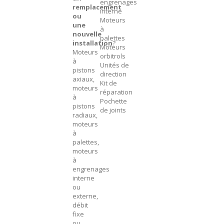
engrenages
remplacement
interne
ou
Moteurs
une
à
nouvelle
palettes
installation
?
Moteurs
Moteurs
orbitrols
à
Unités de
pistons
direction
axiaux,
Kit de
moteurs
réparation
à
Pochette
pistons
de joints
radiaux,
moteurs
à
palettes,
moteurs
à
engrenages
interne
ou
externe,
débit
fixe
ou