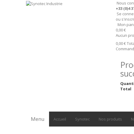
Nous con
+33 (0)4 3
Se conne
ou s'inscr
Mon pan
0,00 €
Aucun pro
0,00 €
Tota
Command
Pro
suc
Quant
Total
Menu
Accueil
Synotec
Nos produits
N