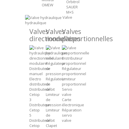
Orbitrol
OMEW
SAUER
M+S
Valve
hydraulique
Valves
Valves
Valves
directionnelles
modulaires
proportionnelles
Distributeur
Régulateur
proportionnel
Distributeur
de
Régulateur
manuel
pression
proportionnel
Electro
Régulateur
Limiteur
distributeur
de
proportionnel
Distributeur
débit
Servo
Cetop
Limiteur
valve
3
de
Carte
Distributeur
pression
électronique
Cetop
Limiteur
Réparation
5
de
servo
Distributeur
débit
valve
Cetop
Clapet