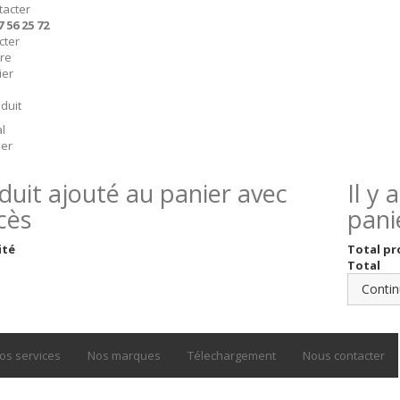
tacter
7 56 25 72
cter
ire
ier
duit
l
er
duit ajouté au panier avec
Il y
cès
pani
ité
Total pr
Total
Contin
os services
Nos marques
Télechargement
Nous contacter