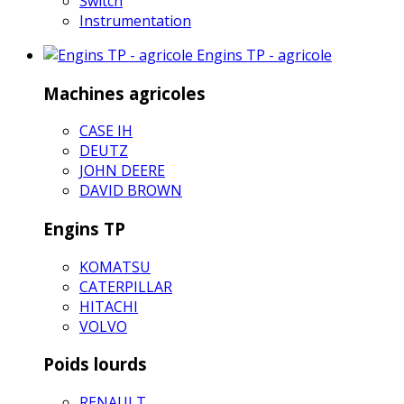
Switch
Instrumentation
Engins TP - agricole
Machines agricoles
CASE IH
DEUTZ
JOHN DEERE
DAVID BROWN
Engins TP
KOMATSU
CATERPILLAR
HITACHI
VOLVO
Poids lourds
RENAULT