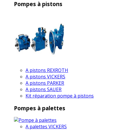
Pompes à pistons
A pistons REXROTH
A pistons VICKERS
A pistons PARKER
A pistons SAUER
Kit réparation pompe à pistons
Pompes à palettes
A palettes VICKERS