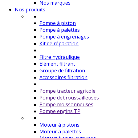
Nos marques
Nos produits
Pompe à piston
Pompe à palettes
Pompe à engrenages
Kit de réparation
Filtre hydraulique
Elément filtrant
Groupe de filtration
Accessoires filtration
Pompe tracteur agricole
Pompe débroussailleuses
Pompe moissonneuses
Pompe engins TP
Moteur à pistons
Moteur à palettes