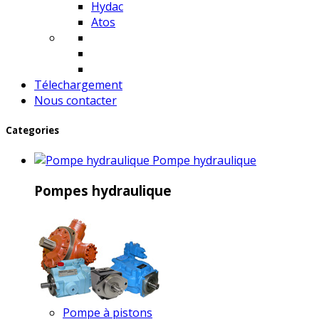
Hydac
Atos
Télechargement
Nous contacter
Categories
Pompe hydraulique
Pompes hydraulique
Pompe à pistons