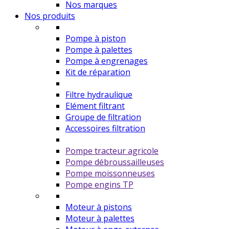
Nos marques
Nos produits
Pompe à piston
Pompe à palettes
Pompe à engrenages
Kit de réparation
Filtre hydraulique
Elément filtrant
Groupe de filtration
Accessoires filtration
Pompe tracteur agricole
Pompe débroussailleuses
Pompe moissonneuses
Pompe engins TP
Moteur à pistons
Moteur à palettes