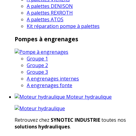
A palettes DENISON
A palettes REXROTH
A palettes ATOS
Kit réparation pompe à palettes
Pompes à engrenages
Groupe 1
Groupe 2
Groupe 3
A engrenages internes
A engrenages fonte
Moteur hydraulique
Retrouvez chez
SYNOTEC INDUSTRIE
toutes nos
solutions hydrauliques
.