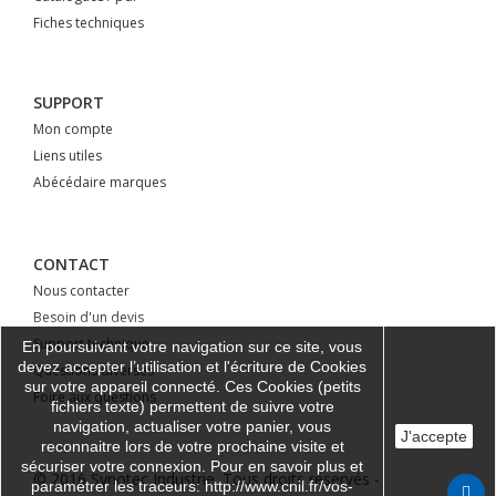
Fiches techniques
SUPPORT
Mon compte
Liens utiles
Abécédaire marques
CONTACT
Nous contacter
Besoin d'un devis
Support technique
En poursuivant votre navigation sur ce site, vous
devez accepter l’utilisation et l'écriture de Cookies
Questions diverses
sur votre appareil connecté. Ces Cookies (petits
Foire aux questions
fichiers texte) permettent de suivre votre
navigation, actualiser votre panier, vous
J'accepte
reconnaitre lors de votre prochaine visite et
sécuriser votre connexion. Pour en savoir plus et
© 2016 Synotec Industrie. Tous droits réservés -
paramétrer les traceurs: http://www.cnil.fr/vos-