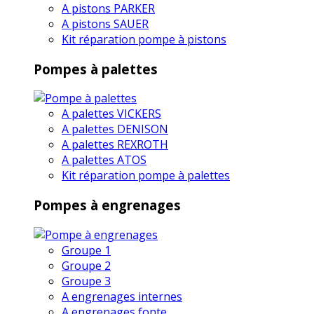
A pistons PARKER
A pistons SAUER
Kit réparation pompe à pistons
Pompes à palettes
A palettes VICKERS
A palettes DENISON
A palettes REXROTH
A palettes ATOS
Kit réparation pompe à palettes
Pompes à engrenages
Groupe 1
Groupe 2
Groupe 3
A engrenages internes
A engrenages fonte