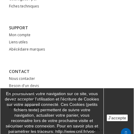
Fiches techniques
SUPPORT
Mon compte
Liens utiles
Abécédaire marques
CONTACT
Nous contacter
Besoin d'un devis
Support technique
En poursuivant votre navigation sur ce site, vous
devez accepter l’utilisation et l'écriture de Cookies
Questions diverses
sur votre appareil connecté. Ces Cookies (petits
Foire aux questions
fichiers texte) permettent de suivre votre
navigation, actualiser votre panier, vous
J'accepte
reconnaitre lors de votre prochaine visite et
sécuriser votre connexion. Pour en savoir plus et
© 2016 Synotec Industrie. Tous droits réservés -
paramétrer les traceurs: http://www.cnil.fr/vos-