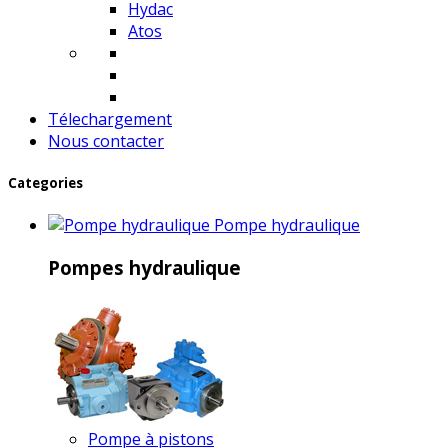
Hydac
Atos
Télechargement
Nous contacter
Categories
Pompe hydraulique
Pompes hydraulique
Pompe à pistons