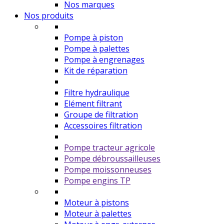
Nos marques
Nos produits
Pompe à piston
Pompe à palettes
Pompe à engrenages
Kit de réparation
Filtre hydraulique
Elément filtrant
Groupe de filtration
Accessoires filtration
Pompe tracteur agricole
Pompe débroussailleuses
Pompe moissonneuses
Pompe engins TP
Moteur à pistons
Moteur à palettes