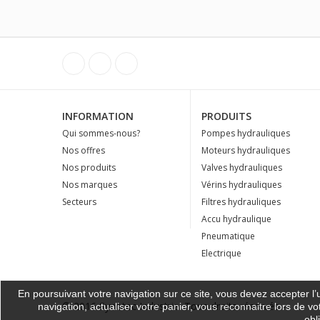
INFORMATION
PRODUITS
Qui sommes-nous?
Pompes hydrauliques
Nos offres
Moteurs hydrauliques
Nos produits
Valves hydrauliques
Nos marques
Vérins hydrauliques
Secteurs
Filtres hydrauliques
Accu hydraulique
Pneumatique
Electrique
En poursuivant votre navigation sur ce site, vous devez accepter l’ut
© 2016 Synotec Industrie. Tous droits réservés -
navigation, actualiser votre panier, vous reconnaitre lors de vo
obl