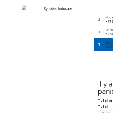
Nous
+33 (
Se c
ou s'
Mon 
0,00 
Il y 
pani
Total pr
Total