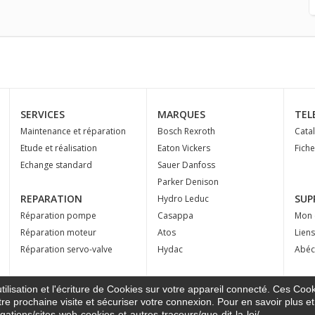
SERVICES
MARQUES
TEL
Maintenance et réparation
Bosch Rexroth
Cata
Etude et réalisation
Eaton Vickers
Fich
Echange standard
Sauer Danfoss
Parker Denison
REPARATION
SUP
Hydro Leduc
Réparation pompe
Casappa
Mon 
Réparation moteur
Atos
Liens
Réparation servo-valve
Hydac
Abéc
ilisation et l'écriture de Cookies sur votre appareil connecté. Ces Cooki
tre prochaine visite et sécuriser votre connexion. Pour en savoir plus et
igations/sites-web-cookies-et-autres-traceurs/que-dit-la-loi/