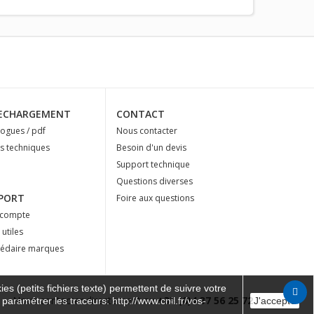
ECHARGEMENT
CONTACT
logues / pdf
Nous contacter
es techniques
Besoin d'un devis
Support technique
Questions diverses
PORT
Foire aux questions
compte
 utiles
édaire marques
es (petits fichiers texte) permettent de suivre votre
Nous contacter directement au
+33 (0)4 37 56 25 72
 paramétrer les traceurs: http://www.cnil.fr/vos-
J'accepte