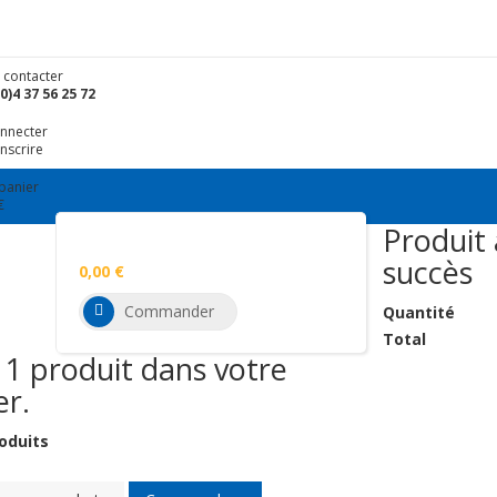
 contacter
0)4 37 56 25 72
onnecter
inscrire
panier
€
Produit 
Aucun produit
succès
0,00 €
Total
Commander
Quantité
Total
a 1 produit dans votre
er.
oduits