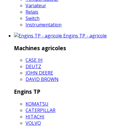
Variateur
Relais
Switch
Instrumentation
Engins TP - agricole
Machines agricoles
CASE IH
DEUTZ
JOHN DEERE
DAVID BROWN
Engins TP
KOMATSU
CATERPILLAR
HITACHI
VOLVO