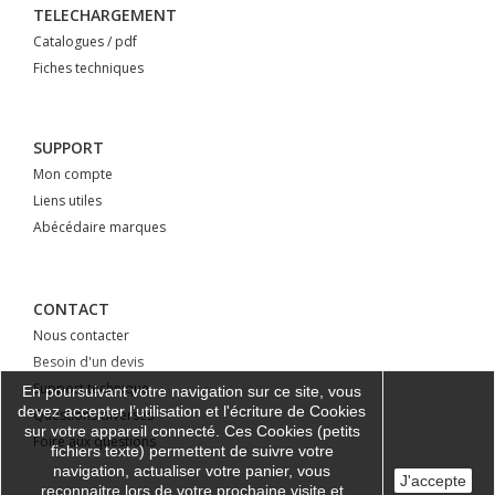
TELECHARGEMENT
Catalogues / pdf
Fiches techniques
SUPPORT
Mon compte
Liens utiles
Abécédaire marques
CONTACT
Nous contacter
Besoin d'un devis
Support technique
En poursuivant votre navigation sur ce site, vous
devez accepter l’utilisation et l'écriture de Cookies
Questions diverses
sur votre appareil connecté. Ces Cookies (petits
Foire aux questions
fichiers texte) permettent de suivre votre
navigation, actualiser votre panier, vous
J'accepte
reconnaitre lors de votre prochaine visite et