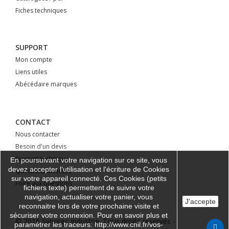
Fiches techniques
SUPPORT
Mon compte
Liens utiles
Abécédaire marques
CONTACT
Nous contacter
Besoin d'un devis
Support technique
En poursuivant votre navigation sur ce site, vous
devez accepter l’utilisation et l'écriture de Cookies
Questions diverses
sur votre appareil connecté. Ces Cookies (petits
Foire aux questions
fichiers texte) permettent de suivre votre
navigation, actualiser votre panier, vous
J'accepte
reconnaitre lors de votre prochaine visite et
sécuriser votre connexion. Pour en savoir plus et
© 2016 Synotec Industrie. Tous droits réservés -
paramétrer les traceurs: http://www.cnil.fr/vos-