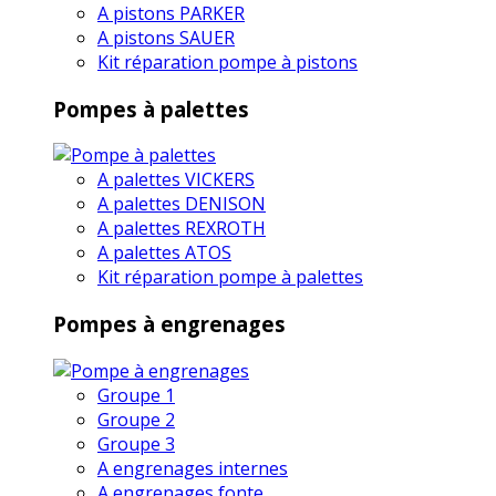
A pistons PARKER
A pistons SAUER
Kit réparation pompe à pistons
Pompes à palettes
A palettes VICKERS
A palettes DENISON
A palettes REXROTH
A palettes ATOS
Kit réparation pompe à palettes
Pompes à engrenages
Groupe 1
Groupe 2
Groupe 3
A engrenages internes
A engrenages fonte