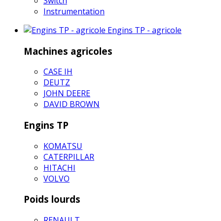
Switch
Instrumentation
Engins TP - agricole
Machines agricoles
CASE IH
DEUTZ
JOHN DEERE
DAVID BROWN
Engins TP
KOMATSU
CATERPILLAR
HITACHI
VOLVO
Poids lourds
RENAULT