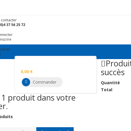
 contacter
0)4 37 56 25 72
onnecter
inscrire
panier
€
Produi
Aucun produit
succès
0,00 €
Total
Commander
Quantité
Total
a 1 produit dans votre
er.
oduits