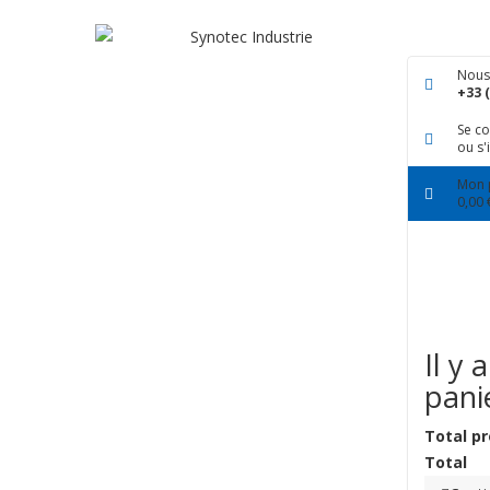
Nous
+33 (
Se c
ou s'
Mon 
0,00 
Il y 
pani
Total pr
Total