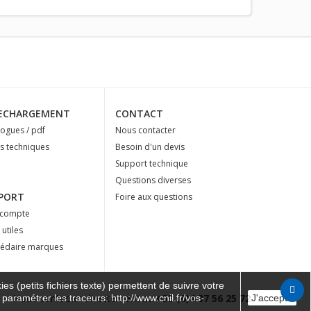
ECHARGEMENT
CONTACT
logues / pdf
Nous contacter
es techniques
Besoin d'un devis
Support technique
Questions diverses
PORT
Foire aux questions
compte
 utiles
édaire marques
es (petits fichiers texte) permettent de suivre votre
Nous contacter directement au
+33 (0)4 37 56 25 72
 paramétrer les traceurs: http://www.cnil.fr/vos-
J'accepte