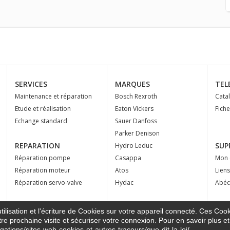
SERVICES
MARQUES
TEL
Maintenance et réparation
Bosch Rexroth
Cata
Etude et réalisation
Eaton Vickers
Fich
Echange standard
Sauer Danfoss
Parker Denison
REPARATION
SUP
Hydro Leduc
Réparation pompe
Casappa
Mon 
Réparation moteur
Atos
Liens
Réparation servo-valve
Hydac
Abéc
ilisation et l'écriture de Cookies sur votre appareil connecté. Ces Cooki
tre prochaine visite et sécuriser votre connexion. Pour en savoir plus et
igations/sites-web-cookies-et-autres-traceurs/que-dit-la-loi/