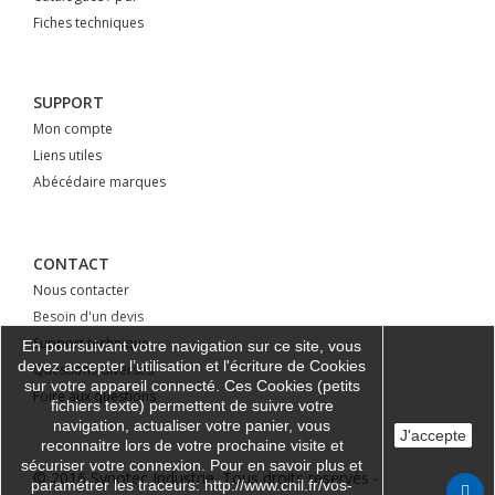
Fiches techniques
SUPPORT
Mon compte
Liens utiles
Abécédaire marques
CONTACT
Nous contacter
Besoin d'un devis
Support technique
En poursuivant votre navigation sur ce site, vous
devez accepter l’utilisation et l'écriture de Cookies
Questions diverses
sur votre appareil connecté. Ces Cookies (petits
Foire aux questions
fichiers texte) permettent de suivre votre
navigation, actualiser votre panier, vous
J'accepte
reconnaitre lors de votre prochaine visite et
sécuriser votre connexion. Pour en savoir plus et
© 2016 Synotec Industrie. Tous droits réservés -
paramétrer les traceurs: http://www.cnil.fr/vos-