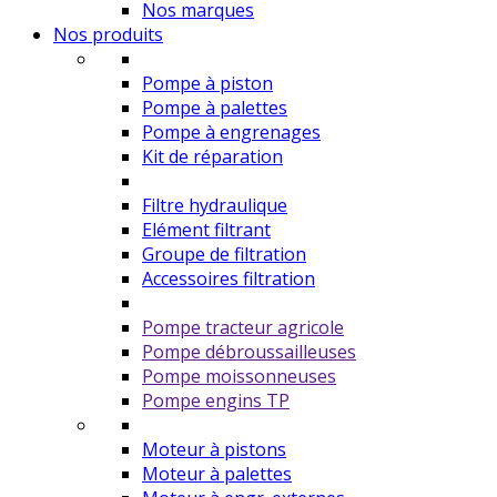
Nos marques
Nos produits
Pompe à piston
Pompe à palettes
Pompe à engrenages
Kit de réparation
Filtre hydraulique
Elément filtrant
Groupe de filtration
Accessoires filtration
Pompe tracteur agricole
Pompe débroussailleuses
Pompe moissonneuses
Pompe engins TP
Moteur à pistons
Moteur à palettes