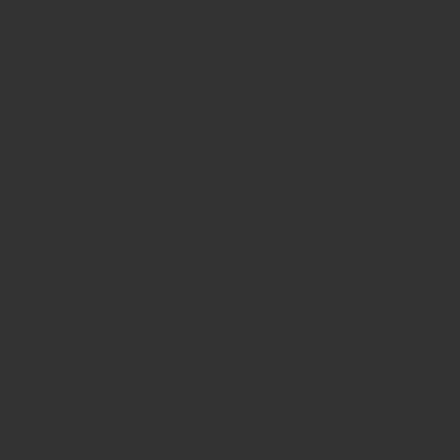
INFORMATION
Qui sommes-nous?
Nos offres
Nos produits
Nos marques
Secteurs
PRODUITS
Pompes hydrauliques
Moteurs hydrauliques
Valves hydrauliques
Vérins hydrauliques
Filtres hydrauliques
Accu hydraulique
Pneumatique
Electrique
SERVICES
Maintenance et réparation
Etude et réalisation
Echange standard
REPARATION
Réparation pompe
Réparation moteur
Réparation servo-valve