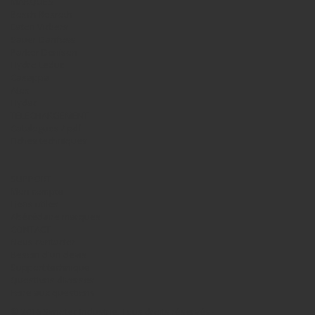
MARQUES
Bosch Rexroth
Eaton Vickers
Sauer Danfoss
Parker Denison
Hydro Leduc
Casappa
Atos
Hydac
TELECHARGEMENT
Catalogues / pdf
Fiches techniques
SUPPORT
Mon compte
Liens utiles
Abécédaire marques
CONTACT
Nous contacter
Besoin d'un devis
Support technique
Questions diverses
Foire aux questions
© 2016 Synotec Industrie. Tous droits réservés -