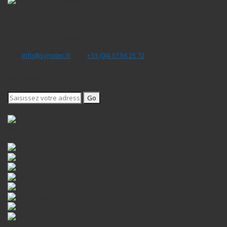
Nous
Contacter
Pour tout renseignement ou information, produit ou prestation,
contactez nos conseillers
Mail
info@synotec.fr
/ Tél
+33 (0)4 37 56 25 72
Notre
Newsletter
Soyez informé des dernières nouveautés et des promotions
Go
Nos
Partenaires