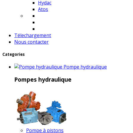
Hydac
Atos
Télechargement
Nous contacter
Categories
Pompe hydraulique
Pompes hydraulique
Pompe à pistons