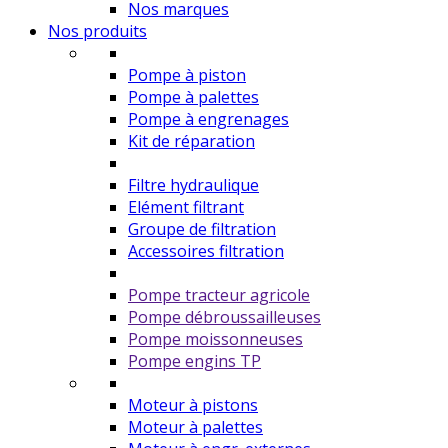
Nos marques
Nos produits
Pompe à piston
Pompe à palettes
Pompe à engrenages
Kit de réparation
Filtre hydraulique
Elément filtrant
Groupe de filtration
Accessoires filtration
Pompe tracteur agricole
Pompe débroussailleuses
Pompe moissonneuses
Pompe engins TP
Moteur à pistons
Moteur à palettes