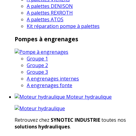
A palettes DENISON
A palettes REXROTH
A palettes ATOS
Kit réparation pompe à palettes
Pompes à engrenages
Groupe 1
Groupe 2
Groupe 3
A engrenages internes
A engrenages fonte
Moteur hydraulique
Retrouvez chez
SYNOTEC INDUSTRIE
toutes nos
solutions hydrauliques
.