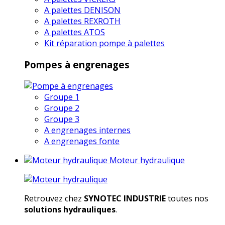
A palettes DENISON
A palettes REXROTH
A palettes ATOS
Kit réparation pompe à palettes
Pompes à engrenages
Groupe 1
Groupe 2
Groupe 3
A engrenages internes
A engrenages fonte
Moteur hydraulique
Retrouvez chez
SYNOTEC INDUSTRIE
toutes nos
solutions hydrauliques
.