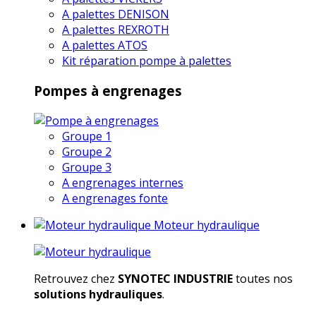
A palettes DENISON
A palettes REXROTH
A palettes ATOS
Kit réparation pompe à palettes
Pompes à engrenages
Groupe 1
Groupe 2
Groupe 3
A engrenages internes
A engrenages fonte
Moteur hydraulique
Retrouvez chez
SYNOTEC INDUSTRIE
toutes nos
solutions hydrauliques
.