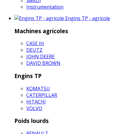
Switch
Instrumentation
Engins TP - agricole
Machines agricoles
CASE IH
DEUTZ
JOHN DEERE
DAVID BROWN
Engins TP
KOMATSU
CATERPILLAR
HITACHI
VOLVO
Poids lourds
RENAULT