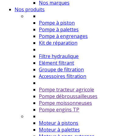
Nos marques
Nos produits
Pompe à piston
Pompe à palettes
Pompe à engrenages
Kit de réparation
Filtre hydraulique
Elément filtrant
Groupe de filtration
Accessoires filtration
Pompe tracteur agricole
Pompe débroussailleuses
Pompe moissonneuses
Pompe engins TP
Moteur à pistons
Moteur à palettes