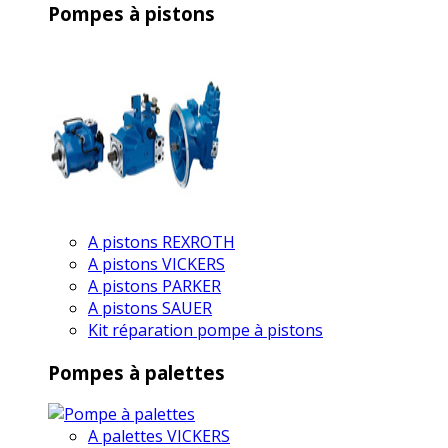
Pompes à pistons
A pistons REXROTH
A pistons VICKERS
A pistons PARKER
A pistons SAUER
Kit réparation pompe à pistons
Pompes à palettes
A palettes VICKERS