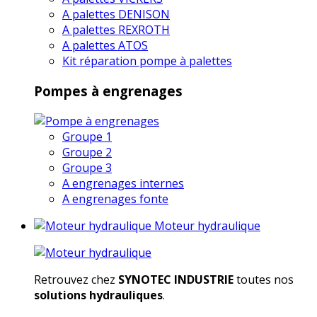
A palettes DENISON
A palettes REXROTH
A palettes ATOS
Kit réparation pompe à palettes
Pompes à engrenages
Groupe 1
Groupe 2
Groupe 3
A engrenages internes
A engrenages fonte
Moteur hydraulique
Retrouvez chez
SYNOTEC INDUSTRIE
toutes nos
solutions hydrauliques
.