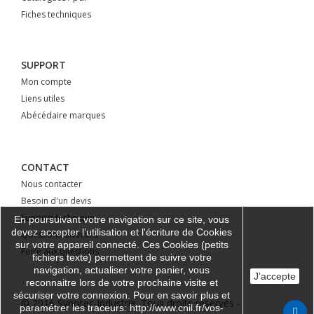
Fiches techniques
SUPPORT
Mon compte
Liens utiles
Abécédaire marques
CONTACT
Nous contacter
Besoin d'un devis
Support technique
En poursuivant votre navigation sur ce site, vous
devez accepter l’utilisation et l'écriture de Cookies
Questions diverses
sur votre appareil connecté. Ces Cookies (petits
Foire aux questions
fichiers texte) permettent de suivre votre
navigation, actualiser votre panier, vous
J'accepte
reconnaitre lors de votre prochaine visite et
sécuriser votre connexion. Pour en savoir plus et
© 2016 Synotec Industrie. Tous droits réservés -
paramétrer les traceurs: http://www.cnil.fr/vos-