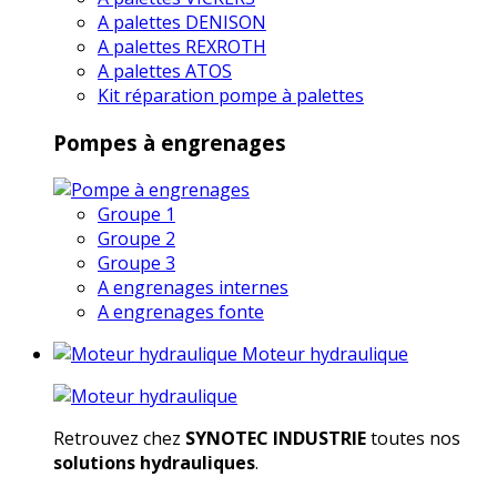
A palettes DENISON
A palettes REXROTH
A palettes ATOS
Kit réparation pompe à palettes
Pompes à engrenages
Groupe 1
Groupe 2
Groupe 3
A engrenages internes
A engrenages fonte
Moteur hydraulique
Retrouvez chez
SYNOTEC INDUSTRIE
toutes nos
solutions hydrauliques
.