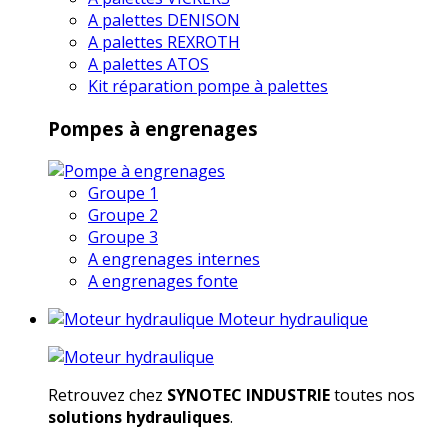
A palettes DENISON
A palettes REXROTH
A palettes ATOS
Kit réparation pompe à palettes
Pompes à engrenages
Groupe 1
Groupe 2
Groupe 3
A engrenages internes
A engrenages fonte
Moteur hydraulique
Retrouvez chez
SYNOTEC INDUSTRIE
toutes nos
solutions hydrauliques
.